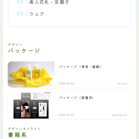
美人花札・京扇子
ウェア
デザイン
パッケージ
パッケージ（美容・健康）
2023.04.22
beauty
パッケージ（家電系）
2023.04.22
appliances
デザイン＆イラスト
書籍系