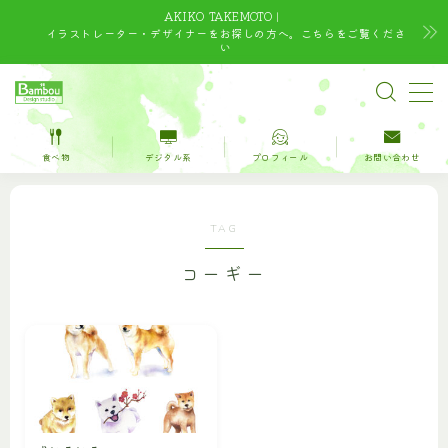
AKIKO TAKEMOTO｜
イラストレーター・デザイナーをお探しの方へ。こちらをご覧くださ
い
MENU
TOP
食べ物
デジタル系
プロフィール
お問い合わせ
水彩｜食べ物
TAG
水彩｜風景
コーギー
水彩｜いきもの
デジタルイラスト
デザイン