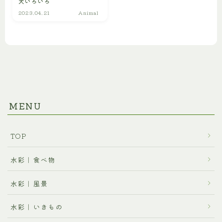
犬いろいろ
プロフィール
2023.04.21
Animal
ご利用に関するお問合せ
MENU
TOP
水彩｜食べ物
水彩｜風景
水彩｜いきもの