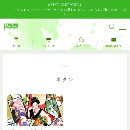
AKIKO TAKEMOTO｜
イラストレーター・デザイナーをお探しの方へ。こちらをご覧くださ
い
MENU
TOP
食べ物
デジタル系
プロフィール
お問い合わせ
水彩｜食べ物
TAG
水彩｜風景
ボタン
水彩｜いきもの
デジタルイラスト
デザイン