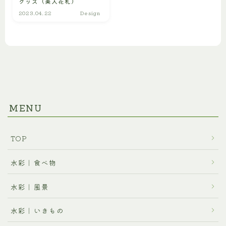
グッズ（美人花札）
プロフィール
2023.04.22
Design
ご利用に関するお問合せ
MENU
TOP
水彩｜食べ物
水彩｜風景
水彩｜いきもの