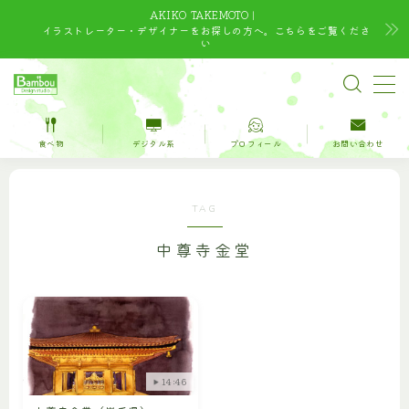
AKIKO TAKEMOTO｜
イラストレーター・デザイナーをお探しの方へ。こちらをご覧くださ
い
MENU
TOP
食べ物
デジタル系
プロフィール
お問い合わせ
水彩｜食べ物
TAG
水彩｜風景
中尊寺金堂
水彩｜いきもの
デジタルイラスト
デザイン
14:46