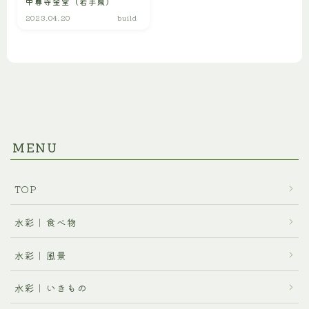
中尊寺金堂（岩手県）
プロフィール
2023.04.20
build
ご利用に関するお問合せ
MENU
TOP
水彩｜食べ物
水彩｜風景
水彩｜いきもの