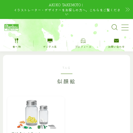
AKIKO TAKEMOTO｜
イラストレーター・デザイナーをお探しの方へ。こちらをご覧くださ
い
MENU
TOP
食べ物
デジタル系
プロフィール
お問い合わせ
水彩｜食べ物
TAG
水彩｜風景
似顔絵
水彩｜いきもの
デジタルイラスト
デザイン