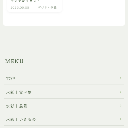
デジタルイラスト
プロフィール
2023.05.05
デジタル作品
ご利用に関するお問合せ
MENU
TOP
水彩｜食べ物
水彩｜風景
水彩｜いきもの