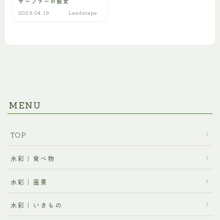
サーファーの彼女
プロフィール
2023.04.19
Landscape
ご利用に関するお問合せ
MENU
TOP
水彩｜食べ物
水彩｜風景
水彩｜いきもの