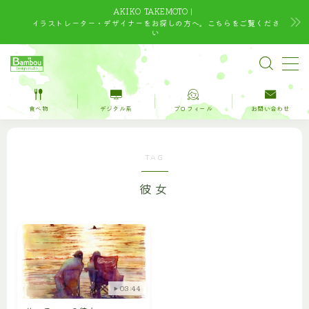
AKIKO TAKEMOTO｜
イラストレーター・デザイナーをお探しの方へ。こちらをご覧くださ
い
MENU
TOP
食べ物
デジタル系
プロフィール
お問い合わせ
水彩｜食べ物
TAG
水彩｜風景
彼女
水彩｜いきもの
デジタルイラスト
デザイン
03:44