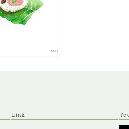
景観
デザイン
ライフスタイル
いきもの
プロフィール
司
動物
ご利用に関するお問合せ
cook
植物
人物
女性
キッズ・ファミリー
男性
Link
Yo