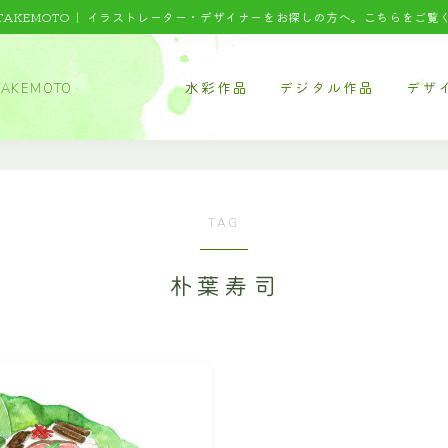
 TAKEMOTO｜
イラストレーター・デザイナーをお探しの方へ。こちらをご覧
水彩作品
デジタル作品
デザ
AKEMOTO
食べ物
タッチサンプル
パッケ
料理
テクニカルイラスト
パッケ
TOP
麺類
ウエルカムボード
パッケ
TAG
水彩｜食べ物
スイーツ
書籍系
朴葉寿司
野菜・くだもの
ウェア
水彩｜風景
風景
年賀状
水彩｜いきもの
建物
オリジ
乗り物
デジタルイラスト