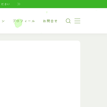
ください
イン
プロフィール
お問合せ
ージ（家電系）
ージ（美容・健康）
ージ（ペット系）
ナルグッズ