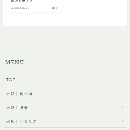
浜辺を歩く人
プロフィール
2023.04.20
life
ご利用に関するお問合せ
MENU
TOP
水彩｜食べ物
水彩｜風景
水彩｜いきもの