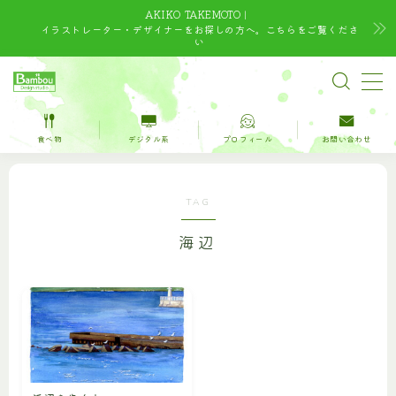
AKIKO TAKEMOTO｜
イラストレーター・デザイナーをお探しの方へ。こちらをご覧くださ
い
MENU
TOP
食べ物
デジタル系
プロフィール
お問い合わせ
水彩｜食べ物
TAG
水彩｜風景
海辺
水彩｜いきもの
デジタルイラスト
デザイン