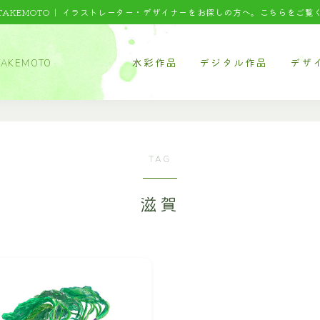
 TAKEMOTO｜
イラストレーター・デザイナーをお探しの方へ。こちらをご覧
水彩作品
デジタル作品
デザ
AKEMOTO
食べ物
タッチサンプル
パッケ
料理
テクニカルイラスト
パッケ
TOP
麺類
ウエルカムボード
パッケ
TAG
水彩｜食べ物
スイーツ
書籍系
滋賀
野菜・くだもの
ウェア
水彩｜風景
風景
年賀状
水彩｜いきもの
建物
オリジ
乗り物
デジタルイラスト