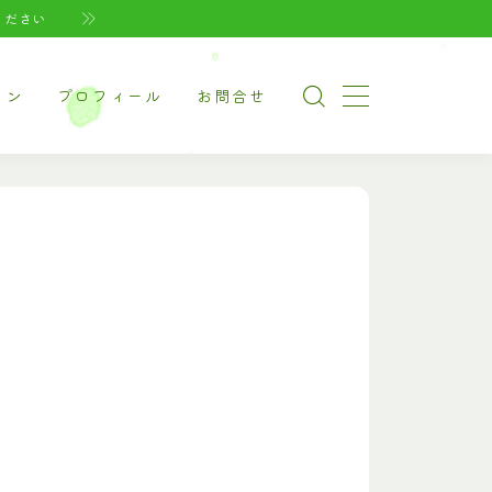
ください
イン
プロフィール
お問合せ
ージ（家電系）
ージ（美容・健康）
ージ（ペット系）
ナルグッズ