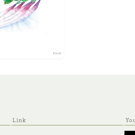
景観
デザイン
ライフスタイル
いきもの
プロフィール
動物
ご利用に関するお問合せ
Food
植物
人物
女性
キッズ・ファミリー
男性
Link
Yo