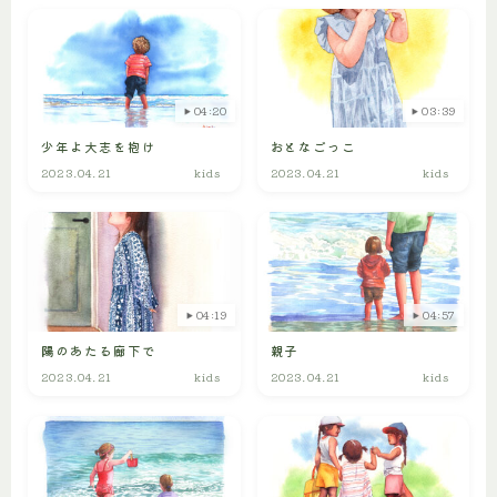
04:20
03:39
少年よ大志を抱け
おとなごっこ
2023.04.21
kids
2023.04.21
kids
04:19
04:57
陽のあたる廊下で
親子
2023.04.21
kids
2023.04.21
kids