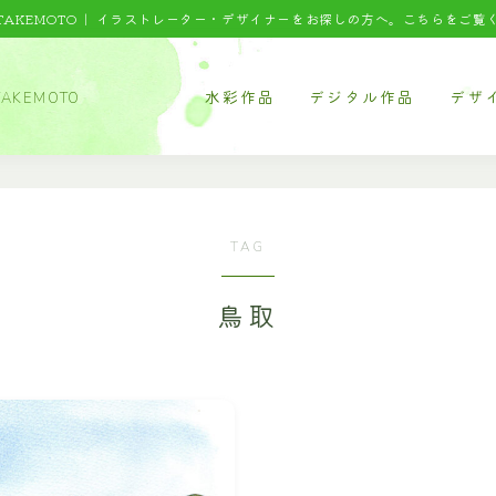
 TAKEMOTO｜
イラストレーター・デザイナーをお探しの方へ。こちらをご覧
水彩作品
デジタル作品
デザ
AKEMOTO
食べ物
タッチサンプル
パッケ
料理
テクニカルイラスト
パッケ
TOP
麺類
ウエルカムボード
パッケ
TAG
水彩｜食べ物
スイーツ
書籍系
鳥取
野菜・くだもの
ウェア
水彩｜風景
風景
年賀状
水彩｜いきもの
建物
オリジ
乗り物
デジタルイラスト