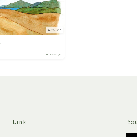
景観
デザイン
ライフスタイル
03:27
いきもの
プロフィール
）
動物
ご利用に関するお問合せ
Landscape
植物
人物
女性
キッズ・ファミリー
男性
Link
Yo