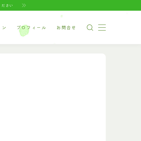
ください
イン
プロフィール
お問合せ
ージ（家電系）
ージ（美容・健康）
ージ（ペット系）
ナルグッズ