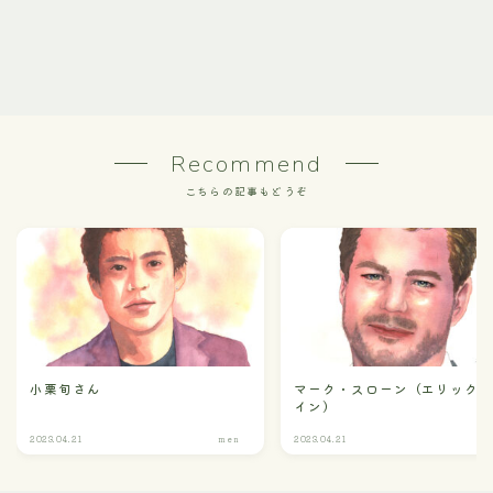
Recommend
こちらの記事もどうぞ
小栗旬さん
マーク・スローン（エリック
イン）
2023.04.21
men
2023.04.21
m