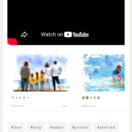
09:00
ファミリー
波乗り少年
2023.04.21
kids
2023.04.21
#face
#lady
#make
#person
#portrait