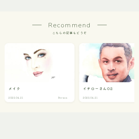
Recommend
こちらの記事もどうぞ
メイク
イチローさん02
2023.04.21
Person
2023.04.21
m