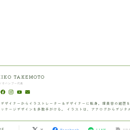
IKO TAKEMOTO
ジオバンブー代表
アデザイナーからイラストレーター＆デザイナーに転身。理美容の経歴
パッケージデザインを多数手がける。 イラストは、アナログからデジタ
RE
X
Facebook
LINE
UR