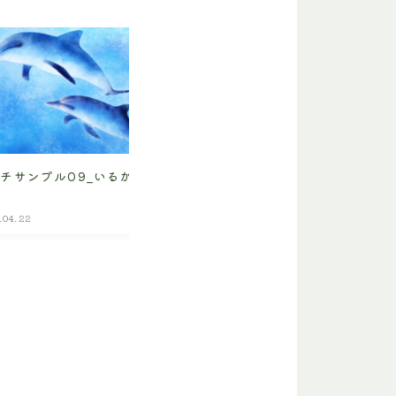
タッチサンプル08_くつした
チサンプル09_いるか
.04.22
sample
2023.04.22
sa