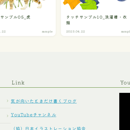
サンプル05_虎
タッチサンプル10_洗濯槽・衣
類
4.22
sample
2023.04.22
samp
Link
Yo
気が向いたときだけ書くブログ
YouTubeチャンネル
（協）日本イラストレーション協会