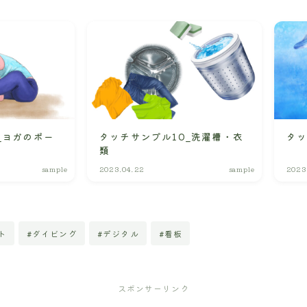
_ヨガのポー
タッチサンプル10_洗濯槽・衣
タッ
類
sample
2023.04.22
sample
2023
ト
#ダイビング
#デジタル
#看板
スポンサーリンク