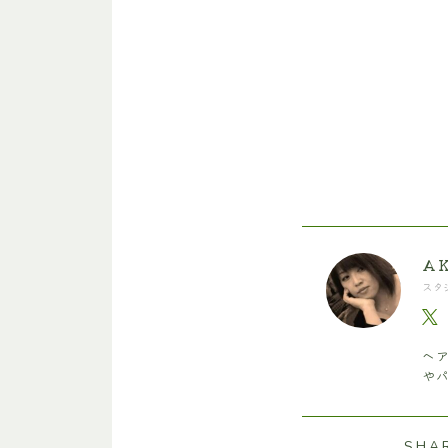
AK
スタ
ヘ
や
SHA