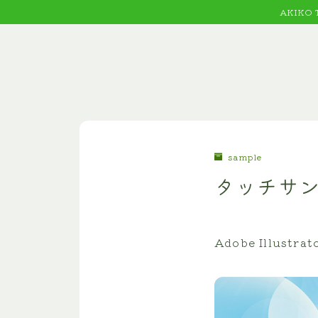
AKIKO
sample
タッチサン
Adobe Illustra