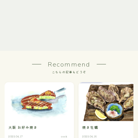
Recommend
こちらの記事もどうぞ
大阪 お好み焼き
焼き牡蠣
2023.04.17
cook
2023.04.18
c