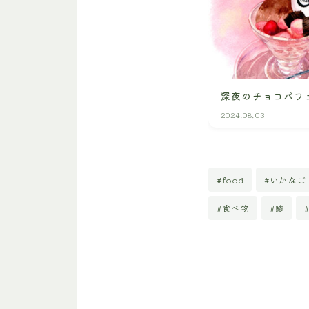
深夜のチョコパフ
2024.08.03
#food
#いかなご
#食べ物
#鯵