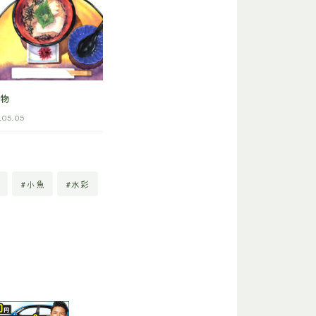
04
小魚料理（カルシウム）
べ物
.05.05
Food
2023.04.19
ト
#小魚
#水彩