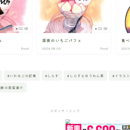
02:58
02:58
ェ
深夜のいちごパフェ
食
Food
2024.08.03
Food
2023
#いかなごの釘煮
#しらす
#しらすとほうれん草
#イラス
#鯵の南蛮漬け
スポンサーリンク