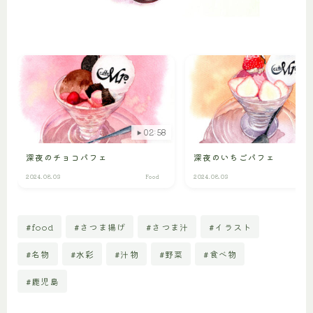
02:58
深夜のチョコパフェ
深夜のいちごパフェ
2024.08.03
Food
2024.08.03
#food
#さつま揚げ
#さつま汁
#イラスト
#名物
#水彩
#汁物
#野菜
#食べ物
#鹿児島