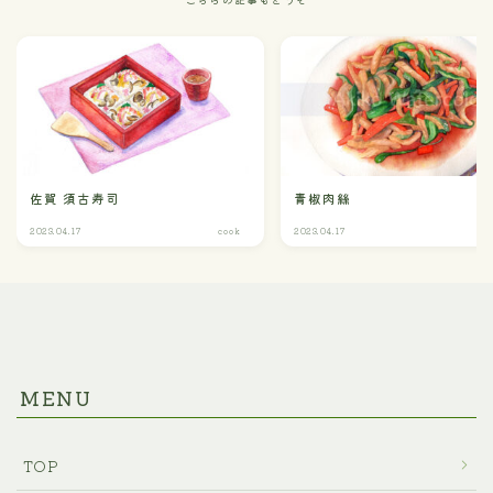
こちらの記事もどうぞ
佐賀 須古寿司
青椒肉絲
2023.04.17
cook
2023.04.17
c
MENU
TOP