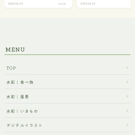
2023.04.20
build
2023.04.20
v
MENU
TOP
水彩｜食べ物
水彩｜風景
水彩｜いきもの
デジタルイラスト