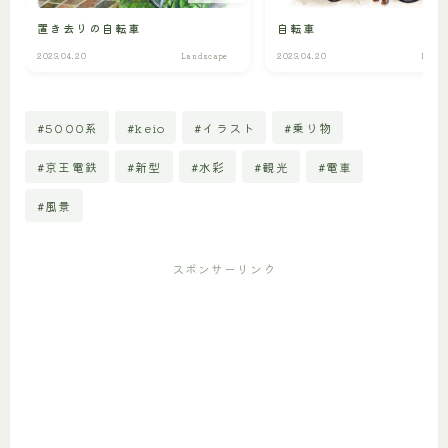
置き去りの自転車
自転車
2023.04.20
Landscape
2023.04.20
Lands
#5000系
#keio
#イラスト
#乗り物
#京王電鉄
#新型
#水彩
#観光
#電車
#風景
スポンサーリンク