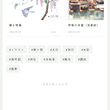
03:08
藤と時鳥
伊根の舟屋（京都府）
2023.05.01
view
2023.04.20
#イラスト
#乗り物
#大分
#旅行
#水彩
#海地獄
#神社
#自転車
#観光
#趣味
#風景
スポンサーリンク