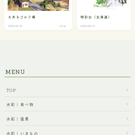
とあるゴルフ場
時計台（北海道）
2023.04.19
view
2023.04.19
bu
MENU
TOP
水彩｜食べ物
水彩｜風景
水彩｜いきもの